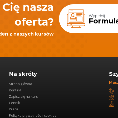
 Cię nasza
Wypełnij
oferta?
Formul
jeden z naszych kursów
Na skróty
Sz
Masz
Strona główna
Kontakt
Zapisz się na kurs
Cennik
Praca
Polityka prywatności i cookies