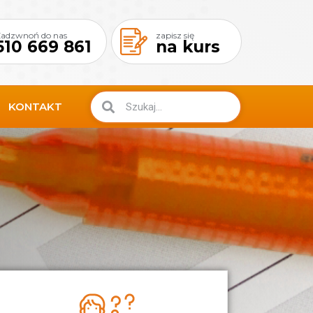
adzwnoń do nas
zapisz się
510 669 861
na kurs
Search
Search
KONTAKT