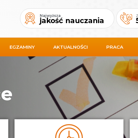
Najwyższa
Z
jakość
nauczania
EGZAMINY
AKTUALNOŚCI
PRACA
ce