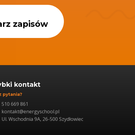
arz zapisów
ybki kontakt
 pytania?
510 669 861
kontakt@energyschool.pl
Ul. Wschodnia 9A, 26-500 Szydłowiec